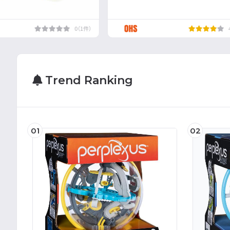
0（1件）
Trend Ranking