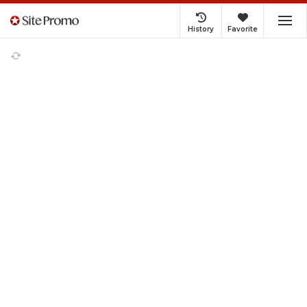
History
Favorite
NISSIN LUX
5.0（4,129件）
商品レビュー
商品詳細、ご購入
シーリングライト 6畳 調光調色 LED
照明 リモコン付き 常夜灯 タイマー
リビング 和室洋室 天井照明 省エネ
照明器具 LEDシーリングライト薄型