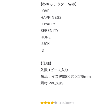
【各キャラクター名称】
LOVE
HAPPINESS
LOYALTY
SERENITY
HOPE
LUCK
ID
【仕様】
入数:1ピース入り
商品サイズ:約80×70×170mm
素材:PVC/ABS
4.85（184件）