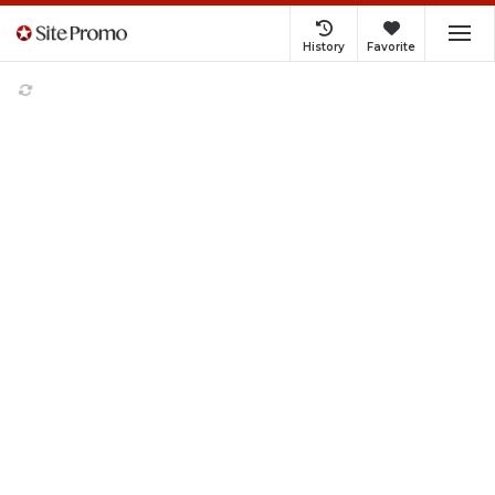
History
Favorite
明誠ショップ Trend Ranking
【2026最新】Type-C to
USB Type-C充電ケーブル
Type-Cケーブル 長
長さ0.25/0.5/1/1.5m 高速充
1m/1.5m/2m/3m PD60W
電 iPhone17 Air 16Pro