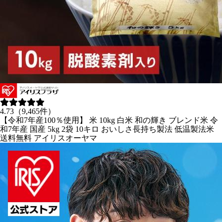
4.73（9,465件）
【令和7年産100％使用】 米 10kg 白米 和の輝き ブレンド米 令
和7年産 国産 5kg 2袋 10キロ おいしさ長持ち製法 低温製法米
送料無料 アイリスオーヤマ