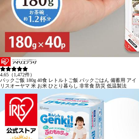
4.65（1,472件）
パックご飯 180g 40食 レトルトご飯 パックごはん 備蓄用 アイ
リスオーヤマ 米 お米 ひとり暮らし 非常食 防災 低温製法