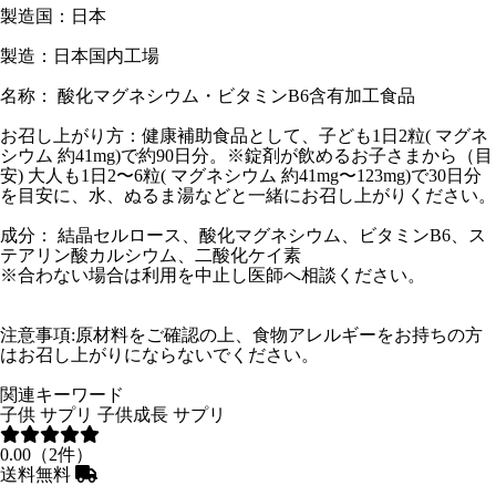
製造国：日本
製造：日本国内工場
名称： 酸化マグネシウム・ビタミンB6含有加工食品
お召し上がり方：健康補助食品として、子ども1日2粒( マグネ
シウム 約41mg)で約90日分。※錠剤が飲めるお子さまから（目
安) 大人も1日2〜6粒( マグネシウム 約41mg〜123mg)で30日分
を目安に、水、ぬるま湯などと一緒にお召し上がりください。
成分： 結晶セルロース、酸化マグネシウム、ビタミンB6、ス
テアリン酸カルシウム、二酸化ケイ素
※合わない場合は利用を中止し医師へ相談ください。
注意事項:原材料をご確認の上、食物アレルギーをお持ちの方
はお召し上がりにならないでください。
関連キーワード
子供 サプリ 子供成長 サプリ
0.00（2件）
送料無料