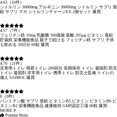
4.63（16件）
シトルリン 30000mg アルギニン 30000mg シトルリン サプリ 亜
鉛 サプリ マカ シトルリンチャージEX 2個セット 爆買
4.57（7件）
フェリチン鉄 10mg 乳酸菌 500億個 葉酸 205μg ビタミン 亜鉛
貯蔵鉄 栄養機能食品 親子で続ける フェリチン鉄 サプリ 子供
も飲める 30日分 60粒 爆買
4.76（21件）
災害用トイレ 簡易トイレ 200回分 長期保存 トイレ 凝固剤 防災
トイレ 凝固剤 非常用トイレ 携帯トイレ 防災士監修 トイレの
備え SAIMOL 爆買
0（0件）
パントテン酸 サプリ 亜鉛 ビタミンB5 ビタミン ビタミンB6 ビ
タミンB2 栄養機能食品 健康維持 GMP認定工場 60粒 爆買
MORE
Popular Items