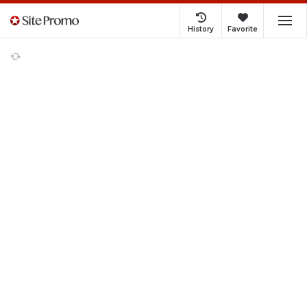
History
Favorite
本、雑誌、コミック Trend
Ranking
〔予約〕キングダム 80
九条の大罪 17/真鍋昌平
ブラッククローバー 38/田
日経エンタテインメント9
畠裕基
月号特別表紙版 2026年9月
号 【日経エンタテインメン
ト増刊】