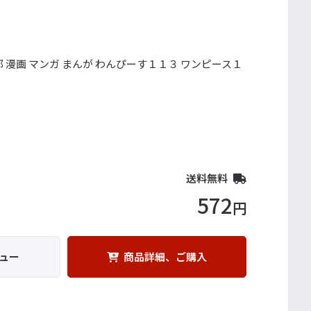
郎 漫画 マンガ まんが わんぴーす１１３ ワンピース１
ウ
送料無料
572
円
ュー
商品詳細、ご購入