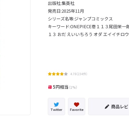
出版社:集英社
発売日:2025年11月
シリーズ名等:ジャンプコミックス
キーワード:ONEPIECE巻１１３尾田栄一
１３ おだ えいいちろう オダ エイイチロ
4.78（234件）
5円相当
（1%）
商品レビ
Twitter
Favorite